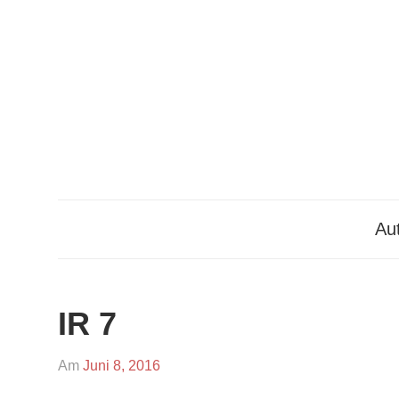
Zum
Inhalt
springen
Aut
IR 7
Am
Juni 8, 2016
Von
In
admin
Bilder