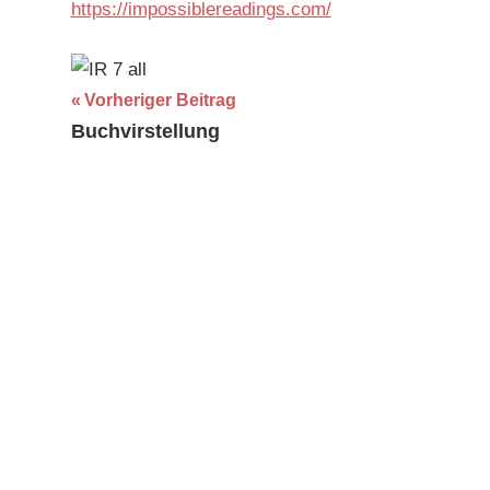
https://impossiblereadings.com/
/
pictures
,
Independent
Beitragsnavigation
Vorheriger Beitrag
Little
Buchvirstellung
Lies
,
Lesungen
/
readings