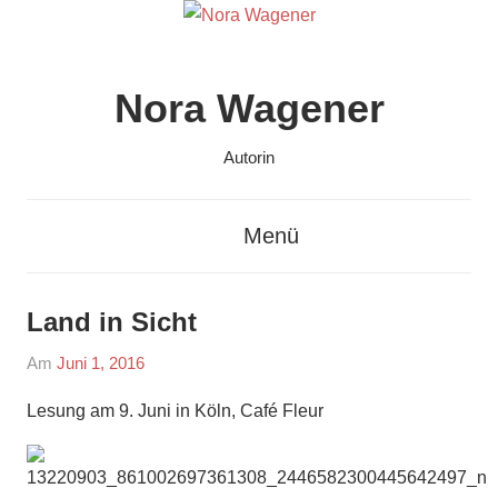
Zum
Inhalt
springen
Nora Wagener
Autorin
Menü
Land in Sicht
Am
Juni 1, 2016
Von
In
admin
Bilder
Lesung am 9. Juni in Köln, Café Fleur
/
pictures
,
Lesungen