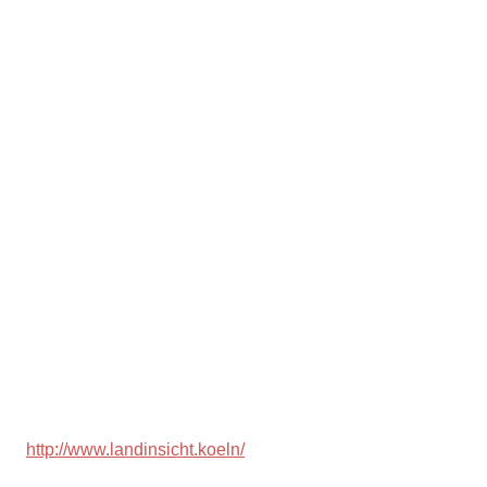
/
readings
http://www.landinsicht.koeln/