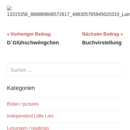
Beitragsnavigation
Vorheriger Beitrag
Nächster Beitrag
D`Glühschwéngchen
Buchvirstellung
Suchen
nach:
Suche
Kategorien
Bilder / pictures
Independent Little Lies
Lesungen / readings