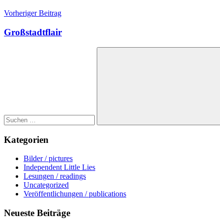
Beitragsnavigation
Vorheriger Beitrag
Großstadtflair
Suchen
nach:
Suchen
Kategorien
Bilder / pictures
Independent Little Lies
Lesungen / readings
Uncategorized
Veröffentlichungen / publications
Neueste Beiträge