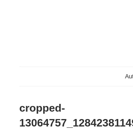
Zum
Inhalt
springen
Aut
cropped-
13064757_1284238114