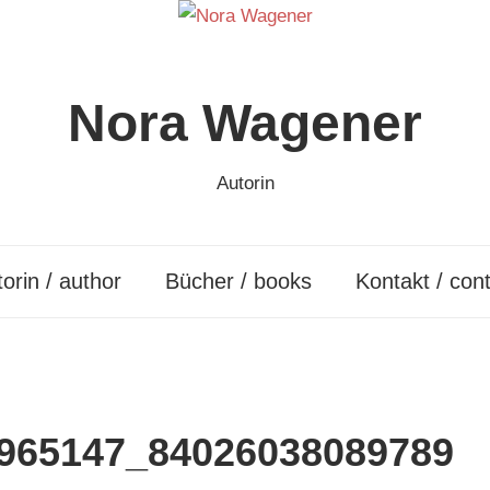
Nora Wagener
Autorin
orin / author
Bücher / books
Kontakt / con
965147_84026038089789