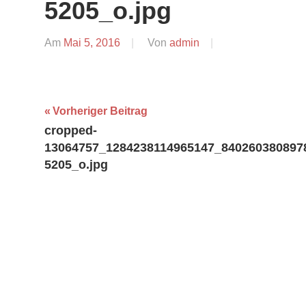
5205_o.jpg
Am
Mai 5, 2016
Von
admin
Beitragsnavigation
Vorheriger Beitrag
cropped-
13064757_1284238114965147_840260380897
5205_o.jpg