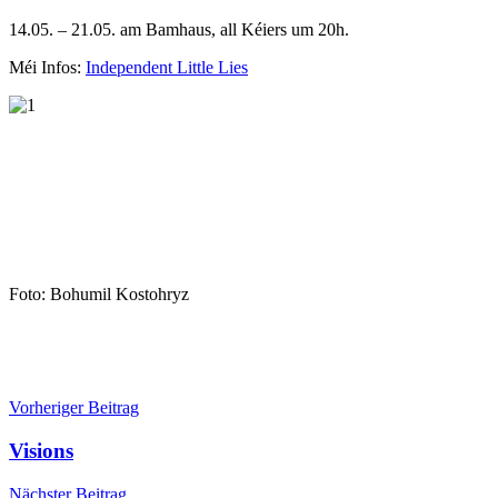
14.05. – 21.05. am Bamhaus, all Kéiers um 20h.
Méi Infos:
Independent Little Lies
Foto: Bohumil Kostohryz
Beitragsnavigation
Vorheriger Beitrag
Visions
Nächster Beitrag