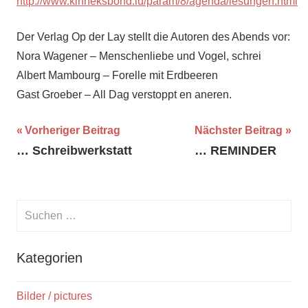
http://www.kinneksbond.lu/param/8/agenda/lesungen.html
Der Verlag Op der Lay stellt die Autoren des Abends vor:
Nora Wagener – Menschenliebe und Vogel, schrei
Albert Mambourg – Forelle mit Erdbeeren
Gast Groeber – All Dag verstoppt en aneren.
Beitragsnavigation
Vorheriger Beitrag
Nächster Beitrag
… Schreibwerkstatt
… REMINDER
Suchen
nach:
Suche
Kategorien
Bilder / pictures