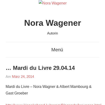
Zum
Inhalt
springen
Nora Wagener
Autorin
Menü
… Mardi du Livre 29.04.14
Am
März 24, 2014
Von
In
admin
Lesungen
Mardi du Livre – Nora Wagner & Albert Mambourg &
/
Gast Groeber
readings