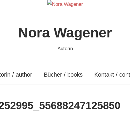
Nora Wagener
Autorin
orin / author
Bücher / books
Kontakt / con
252995_55688247125850