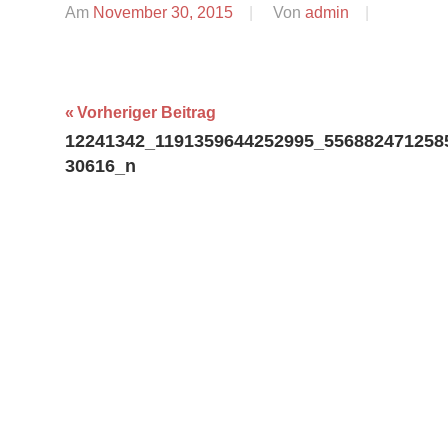
Am
November 30, 2015
Von
admin
Beitragsnavigation
Vorheriger Beitrag
12241342_1191359644252995_556882471258
30616_n