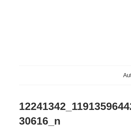
Zum
Inhalt
springen
Aut
12241342_1191359644
30616_n