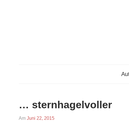
Zum
Inhalt
springen
Aut
… sternhagelvoller
Am
Juni 22, 2015
Von
In
admin
Lesungen